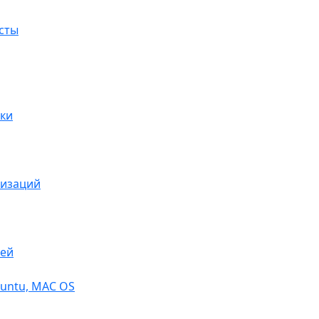
сты
ки
низаций
тей
buntu, МАС OS