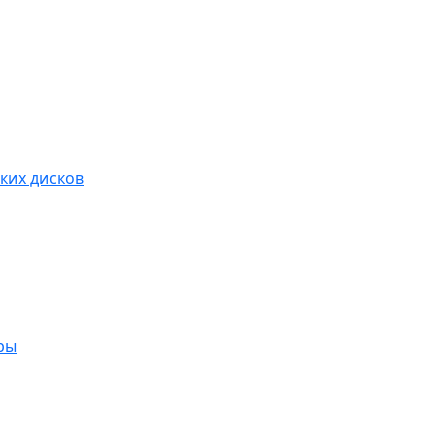
ких дисков
ры