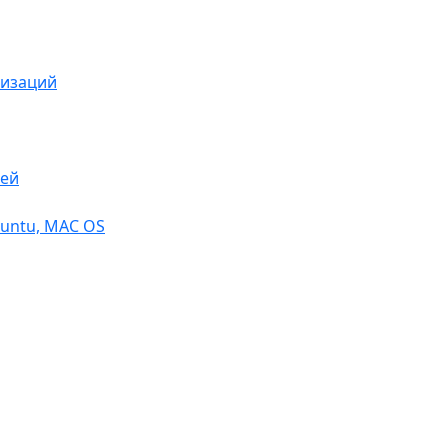
низаций
тей
buntu, МАС OS