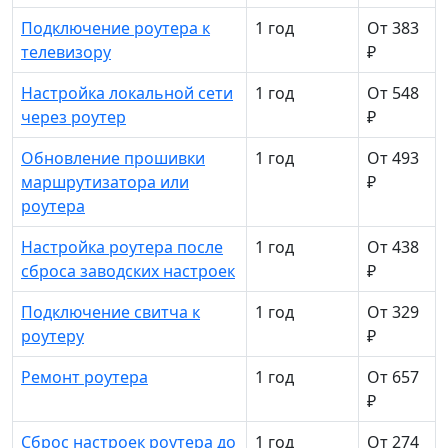
Подключение роутера к
1 год
От 383
телевизору
₽
Настройка локальной сети
1 год
От 548
через роутер
₽
Обновление прошивки
1 год
От 493
маршрутизатора или
₽
роутера
Настройка роутера после
1 год
От 438
сброса заводских настроек
₽
Подключение свитча к
1 год
От 329
роутеру
₽
Ремонт роутера
1 год
От 657
₽
Сброс настроек роутера до
1 год
От 274