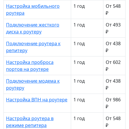
Настройка мобильного
1 год
От 548
роутера
₽
Подключение жесткого
1 год
От 493
диска к роутеру
₽
Подключение роутера к
1 год
От 438
репитеру
₽
Настройка проброса
1 год
От 602
портов на роутере
₽
Подключение модема к
1 год
От 438
роутеру
₽
Настройка ВПН на роутере
1 год
От 986
₽
Настройка роутера в
1 год
От 548
режиме репитера
₽