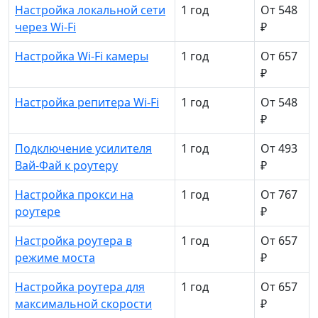
Настройка локальной сети
1 год
От 548
через Wi-Fi
₽
Настройка Wi-Fi камеры
1 год
От 657
₽
Настройка репитера Wi-Fi
1 год
От 548
₽
Подключение усилителя
1 год
От 493
Вай-Фай к роутеру
₽
Настройка прокси на
1 год
От 767
роутере
₽
Настройка роутера в
1 год
От 657
режиме моста
₽
Настройка роутера для
1 год
От 657
максимальной скорости
₽