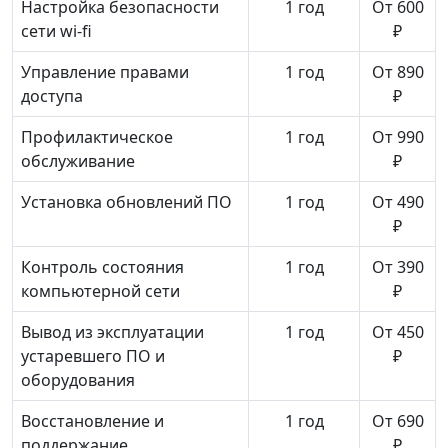
Настройка безопасности
1 год
От 600
сети wi-fi
₽
Управление правами
1 год
От 890
доступа
₽
Профилактическое
1 год
От 990
обслуживание
₽
Установка обновлений ПО
1 год
От 490
₽
Контроль состояния
1 год
От 390
компьютерной сети
₽
Вывод из эксплуатации
1 год
От 450
устаревшего ПО и
₽
оборудования
Восстановление и
1 год
От 690
поддержание
₽