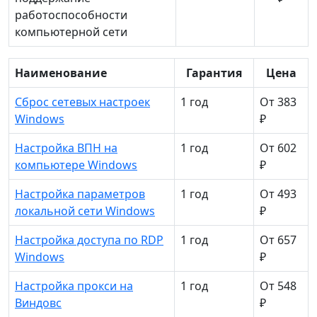
работоспособности
компьютерной сети
Наименование
Гарантия
Цена
Сброс сетевых настроек
1 год
От 383
Windows
₽
Настройка ВПН на
1 год
От 602
компьютере Windows
₽
Настройка параметров
1 год
От 493
локальной сети Windows
₽
Настройка доступа по RDP
1 год
От 657
Windows
₽
Настройка прокси на
1 год
От 548
Виндовс
₽