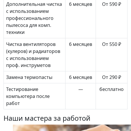
Дополнительная чистка
6 месяцев
От 590 ₽
с использованием
профессионального
пылесоса для комп.
техники
Чистка вентиляторов
6 месяцев
От 550 ₽
(кулеров) и радиаторов
с использованием
проф. инструметов
Замена термопасты
6 месяцев
От 290 ₽
Тестирование
—
бесплатно
компьютера после
работ
Наши мастера за работой