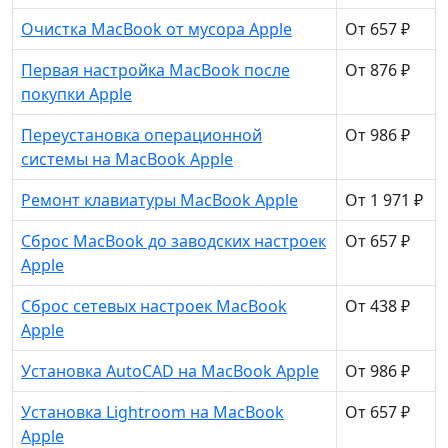
Очистка MacBook от мусора Apple
От 657 ₽
Первая настройка MacBook после
От 876 ₽
покупки Apple
Переустановка операционной
От 986 ₽
системы на MacBook Apple
Ремонт клавиатуры MacBook Apple
От 1 971 ₽
Сброс MacBook до заводских настроек
От 657 ₽
Apple
Сброс сетевых настроек MacBook
От 438 ₽
Apple
Установка AutoCAD на MacBook Apple
От 986 ₽
Установка Lightroom на MacBook
От 657 ₽
Apple