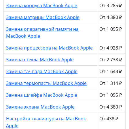
Замена корпуса MacBook Apple
От 3 285 ₽
Замена матрицы MacBook Apple
От 4 380 ₽
Замена оперативной памяти на
От 1 095 ₽
MacBook Apple
Замена процессора на MacBook Apple
От 4 928 ₽
Замена стекла MacBook Apple
От 2 738 ₽
Замена тачпада MacBook Apple
От 1 643 ₽
Замена термопасты MacBook Apple
От 1 314 ₽
Замена шлейфа MacBook Apple
От 1 095 ₽
Замена экрана MacBook Apple
От 4 380 ₽
Настройка клавиатуры на MacBook
От 438 ₽
Apple