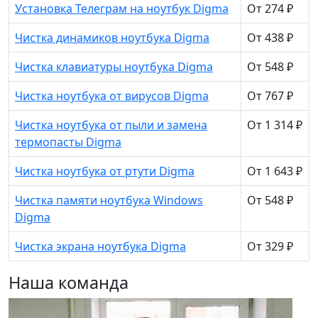
Установка Телеграм на ноутбук Digma
От 274 ₽
Чистка динамиков ноутбука Digma
От 438 ₽
Чистка клавиатуры ноутбука Digma
От 548 ₽
Чистка ноутбука от вирусов Digma
От 767 ₽
Чистка ноутбука от пыли и замена
От 1 314 ₽
термопасты Digma
Чистка ноутбука от ртути Digma
От 1 643 ₽
Чистка памяти ноутбука Windows
От 548 ₽
Digma
Чистка экрана ноутбука Digma
От 329 ₽
Наша команда