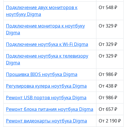
Подключение двух мониторов к
От 548 ₽
ноутбуку Digma
Подключение монитора к ноутбуку
От 329 ₽
Digma
Подключение ноутбука к Wi-Fi Digma
От 329 ₽
Подключение ноутбука к телевизору
От 329 ₽
Digma
Прошивка BIOS ноутбука Digma
От 986 ₽
Регулировка кулера ноутбука Digma
От 438 ₽
Ремонт USB портов ноутбука Digma
От 986 ₽
Ремонт блока питания ноутбука Digma
От 657 ₽
Ремонт видеокарты ноутбука Digma
От 2 190 ₽