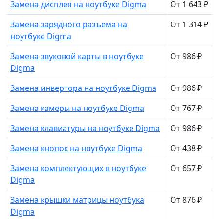
Замена дисплея на ноутбуке Digma
От 1 643 ₽
Замена зарядного разъема на
От 1 314 ₽
ноутбуке Digma
Замена звуковой карты в ноутбуке
От 986 ₽
Digma
Замена инвертора на ноутбуке Digma
От 986 ₽
Замена камеры на ноутбуке Digma
От 767 ₽
Замена клавиатуры на ноутбуке Digma
От 986 ₽
Замена кнопок на ноутбуке Digma
От 438 ₽
Замена комплектующих в ноутбуке
От 657 ₽
Digma
Замена крышки матрицы ноутбука
От 876 ₽
Digma