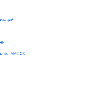
низаций
тей
buntu, МАС OS