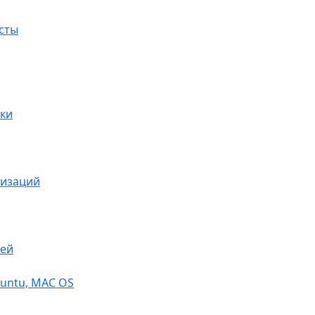
сты
ки
низаций
тей
buntu, МАС OS