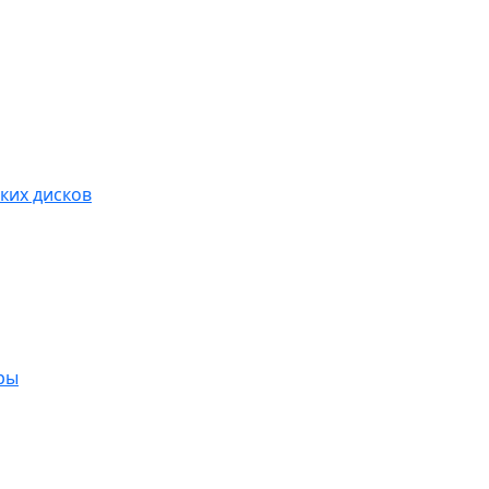
ких дисков
ры