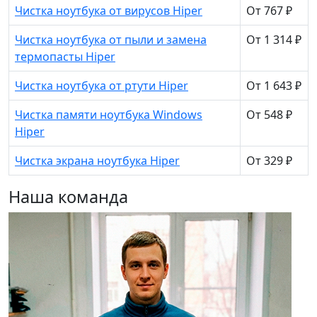
Чистка ноутбука от вирусов Hiper
От 767 ₽
Чистка ноутбука от пыли и замена
От 1 314 ₽
термопасты Hiper
Чистка ноутбука от ртути Hiper
От 1 643 ₽
Чистка памяти ноутбука Windows
От 548 ₽
Hiper
Чистка экрана ноутбука Hiper
От 329 ₽
Наша команда