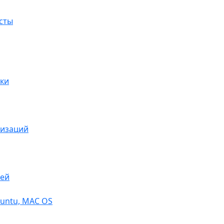
сты
ки
низаций
тей
buntu, МАС OS