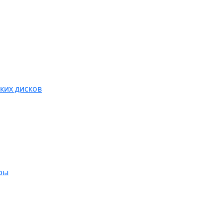
ких дисков
ры