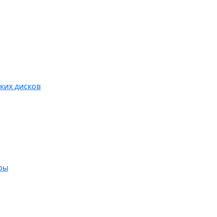
ких дисков
ры