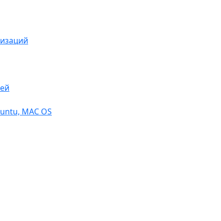
низаций
тей
buntu, МАС OS