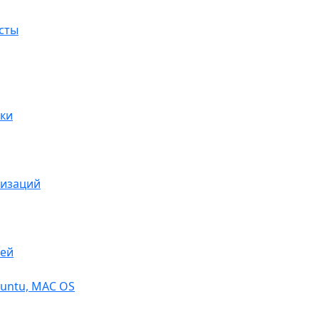
сты
ки
низаций
тей
buntu, МАС OS