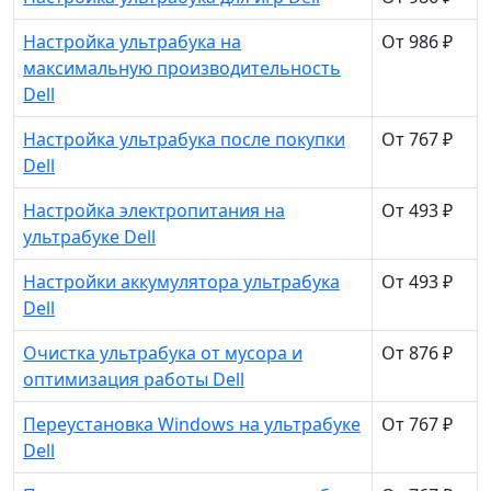
Настройка ультрабука на
От 986 ₽
максимальную производительность
Dell
Настройка ультрабука после покупки
От 767 ₽
Dell
Настройка электропитания на
От 493 ₽
ультрабуке Dell
Настройки аккумулятора ультрабука
От 493 ₽
Dell
Очистка ультрабука от мусора и
От 876 ₽
оптимизация работы Dell
Переустановка Windows на ультрабуке
От 767 ₽
Dell