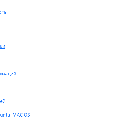
сты
ки
низаций
тей
buntu, МАС OS