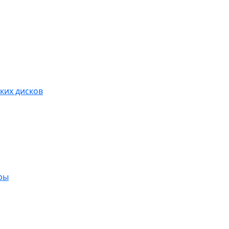
ких дисков
ры