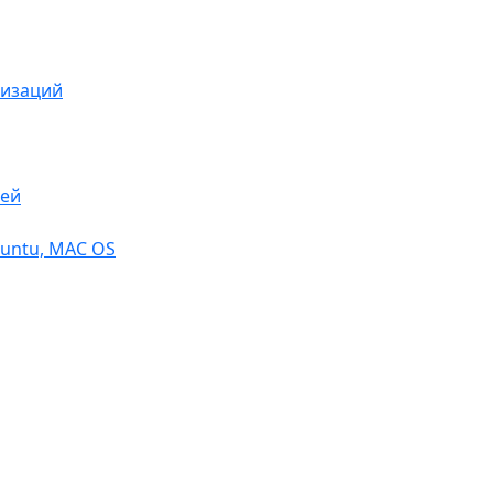
низаций
тей
buntu, МАС OS