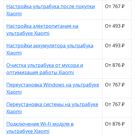
Настройка ультрабука после покупки
От 767 ₽
Xiaomi
Настройка электропитания на
От 493 ₽
ультрабуке Xiaomi
Настройки аккумулятора ультрабука
От 493 ₽
Xiaomi
Очистка ультрабука от мусора и
От 876 ₽
оптимизация работы Xiaomi
Переустановка Windows на ультрабуке
От 767 ₽
Xiaomi
Переустановка системы на ультрабуке
От 767 ₽
Xiaomi
Подключение Wi-Fi модуля в
От 876 ₽
ультрабуке Xiaomi