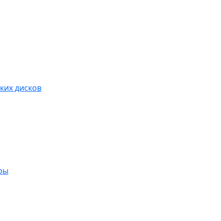
ких дисков
ры