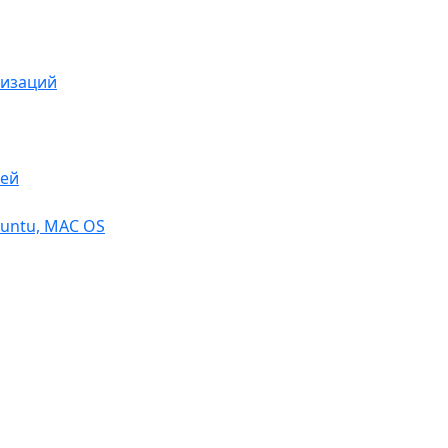
низаций
тей
buntu, МАС OS