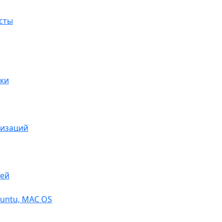
сты
ки
низаций
тей
buntu, МАС OS